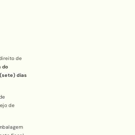
direito de
a do
 (sete) dias
 de
ejo de
embalagem