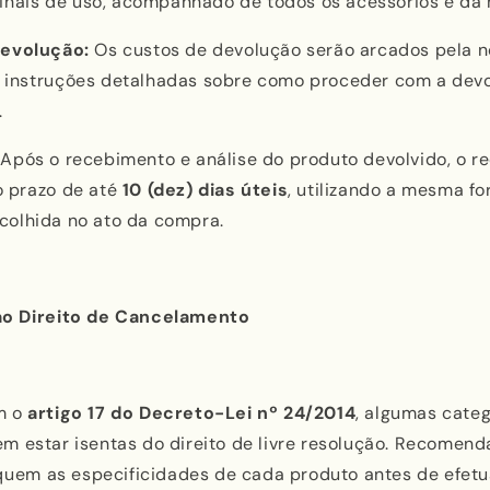
sinais de uso, acompanhado de todos os acessórios e da n
evolução:
Os custos de devolução serão arcados pela 
instruções detalhadas sobre como proceder com a dev
.
Após o recebimento e análise do produto devolvido, o r
 prazo de até
10 (dez) dias úteis
, utilizando a mesma f
olhida no ato da compra.
ao Direito de Cancelamento
m o
artigo 17 do Decreto-Lei nº 24/2014
, algumas categ
m estar isentas do direito de livre resolução. Recomen
fiquem as especificidades de cada produto antes de efet