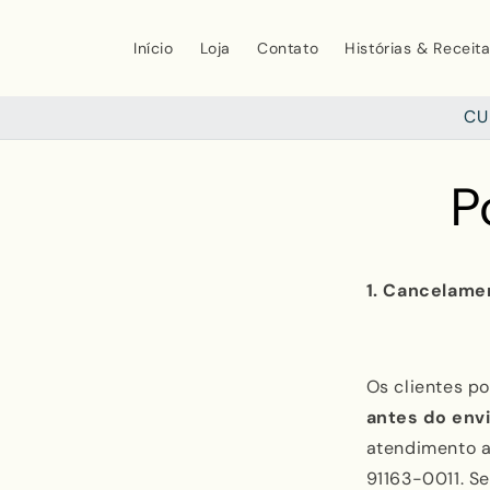
Pular
para o
conteúdo
Início
Loja
Contato
Histórias & Receit
CU
P
1. Cancelame
Os clientes p
antes do env
atendimento a
91163-0011. S