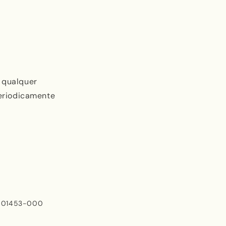
 qualquer
eriodicamente
P: 01453-000