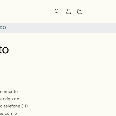
Fazer
Carrinho
login
NDO
to
r momento
serviço de
 telefone (11)
os com o