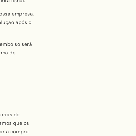
ota fiscal.
nossa empresa.
olução após o
eembolso será
orma de
orias de
damos que os
uar a compra.