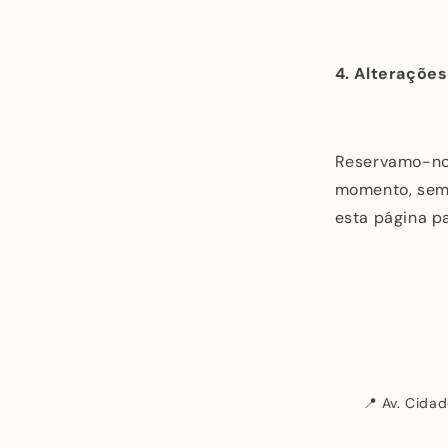
4. Alteraçõe
Reservamo-nos
momento, sem 
esta página p
📍 Av. Cida