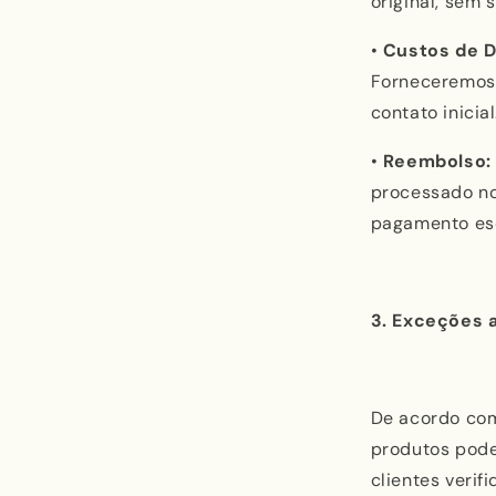
original, sem 
•
Custos de D
Forneceremos 
contato inicial
•
Reembolso:
processado no
pagamento esc
3. Exceções 
De acordo co
produtos pode
clientes veri